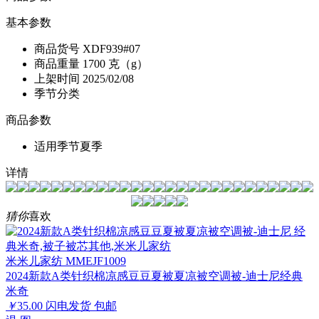
基本参数
商品货号
XDF939#07
商品重量
1700 克（g）
上架时间
2025/02/08
季节分类
商品参数
适用季节
夏季
详情
猜你
喜欢
米米儿家纺 MMEJF1009
2024新款A类针织棉凉感豆豆夏被夏凉被空调被-迪士尼经典
米奇
￥
35.00
闪电发货
包邮