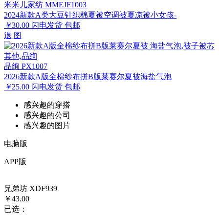
米米儿家纺 MMEJF1003
2024新款A类大豆针织棉夏被空调被夏凉被小女孩-
￥
30.00
闪电发货
包邮
退
图
品绚 PX1007
2026新款A版全棉纱布拼B版莱赛尔夏被海盐气泡
￥
25.00
闪电发货
包邮
感兴趣的穿搭
感兴趣的公司
感兴趣的图片
电脑版
APP版
兄弟坊 XDF939
￥43.00
已选：