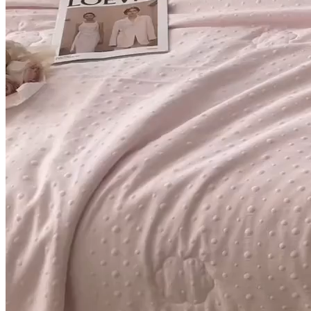
2025新品A类韩版针织泡泡纱
花边夏被夏凉被被子被芯小花-
樱花粉