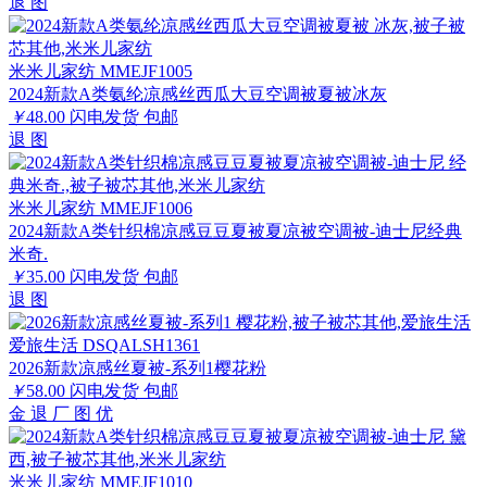
退
图
米米儿家纺 MMEJF1005
2024新款A类氨纶凉感丝西瓜大豆空调被夏被冰灰
￥
48.00
闪电发货
包邮
退
图
米米儿家纺 MMEJF1006
2024新款A类针织棉凉感豆豆夏被夏凉被空调被-迪士尼经典
米奇.
￥
35.00
闪电发货
包邮
退
图
爱旅生活 DSQALSH1361
2026新款凉感丝夏被-系列1樱花粉
￥
58.00
闪电发货
包邮
金
退
厂
图
优
米米儿家纺 MMEJF1010