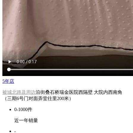
兄弟坊 XDF939
￥
43
.
00
2025-02-08
选 择
颜色
尺码
实力商家
八天包退
原图认证
商品参数
兄弟坊
5年店
被城北路及周边
沿街叠石桥瑞金医院西隔壁 大院内西南角
（三期6号门对面弄堂往里200米）
0-1000件
近一年销量
-