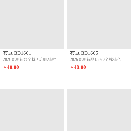
布豆 BD1601
布豆 BD1605
2026春夏新款全棉无印风纯棉三四件套浅灰+卡其
2026春夏新品13070全棉纯色系三四件套纯棉四件套浅灰+粉
40.00
40.00
￥
￥