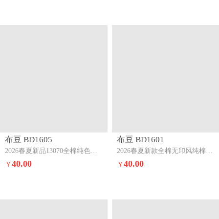
布豆 BD1605
布豆 BD1601
2026春夏新品13070全棉纯色系三四件套纯棉四件套米驼+卡其
2026春夏新款全棉无印风纯棉三四件套咖条
40.00
40.00
￥
￥