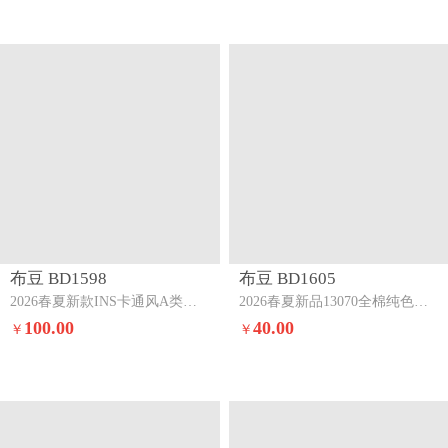
布豆 BD1598
布豆 BD1605
2026春夏新款INS卡通风A类全棉双层纱三四件套薰衣紫苏
2026春夏新品13070全棉纯色系三四件套纯棉四件套牛仔蓝+浅灰
100.00
40.00
￥
￥