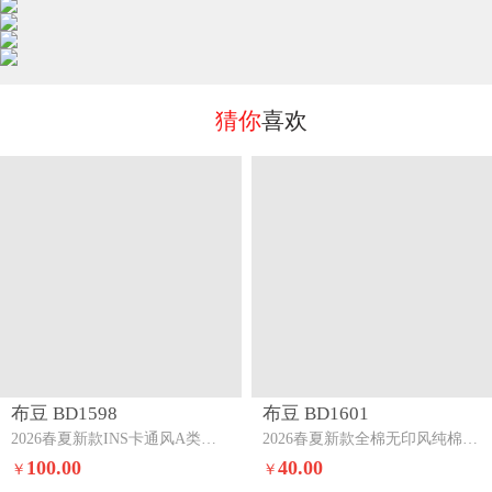
猜你
喜欢
布豆 BD1598
布豆 BD1601
2026春夏新款INS卡通风A类全棉双层纱三四件套紫雾清秋
2026春夏新款全棉无印风纯棉三四件套保罗
100.00
40.00
￥
￥