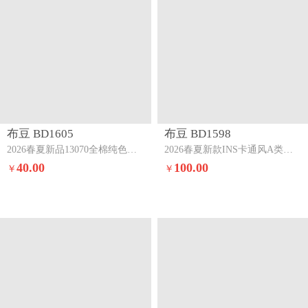
布豆 BD1605
布豆 BD1598
2026春夏新品13070全棉纯色系三四件套纯棉四件套豆沙粉+深灰
2026春夏新款INS卡通风A类全棉双层纱三四件套浅绿花宴
40.00
100.00
￥
￥