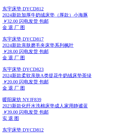
东宇床垫 DYCD812
2024新款加厚牛奶绒床垫（厚款）小海豚
￥
32.00
闪电发货
包邮
金
退
厂
图
东宇床垫 DYCD817
2024新款亲肤磨毛夹床垫系列枫叶
￥
28.00
闪电发货
包邮
金
退
厂
图
东宇床垫 DYCD823
2024新款柔软亲肤A类提花牛奶绒床垫茶绿
￥
20.00
闪电发货
包邮
金
退
厂
图
暖阳家纺 NYJF839
2023新款化纤水洗棉床垫成人家用静谧蓝
￥
39.00
闪电发货
包邮
实
退
图
东宇床垫 DYCD812