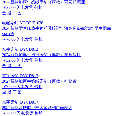
2024新款加厚牛奶绒床垫（厚款）可爱长颈鹿
￥
32.00
闪电发货
包邮
金
退
厂
图
畅畅家纺 NTCCJF1038
2026新款学生床垫牛奶丝乳胶记忆海绵床垫幸运款-学生图幸
运白色
￥
70.00
闪电发货
包邮
东宇床垫 DYCD812
2024新款加厚牛奶绒床垫（厚款）草莓派对
￥
32.00
闪电发货
包邮
金
退
厂
图
东宇床垫 DYCD812
2024新款加厚牛奶绒床垫（厚款）神秘紫
￥
32.00
闪电发货
包邮
金
退
厂
图
东宇床垫 DYCD817
2024新款亲肤磨毛夹床垫系列时尚丽人
￥
28.00
闪电发货
包邮