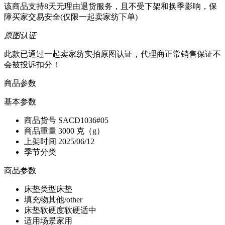
该商品支持8天无理由退货服务，且不受下架和换季影响，保
障买家交易安全(仅限一起卖家纺下单)
原图认证
此款已通过一起卖家纺实拍原图认证，代理商正常销售保证不
会被投诉扣分！
商品参数
基本参数
商品货号
SACD1036#05
商品重量
3000 克（g）
上架时间
2025/06/12
季节分类
商品参数
床垫类型
床垫
填充物
其他/other
床垫软硬度
软硬适中
适用场景
家用