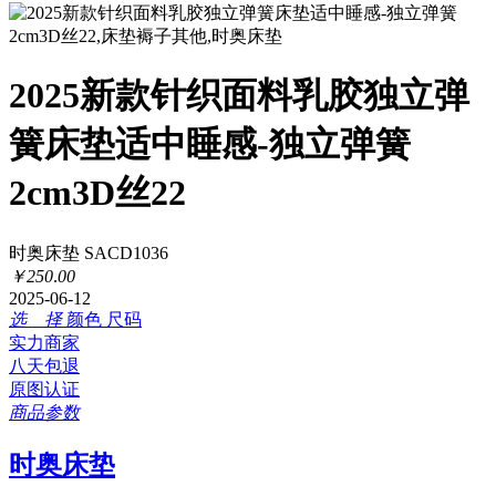
2025新款针织面料乳胶独立弹
簧床垫适中睡感-独立弹簧
2cm3D丝22
时奥床垫 SACD1036
￥
250
.
00
2025-06-12
选 择
颜色
尺码
实力商家
八天包退
原图认证
商品参数
时奥床垫