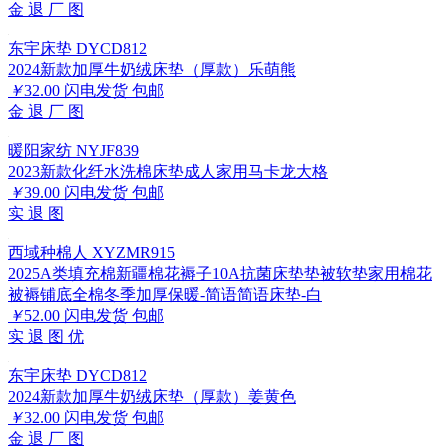
金
退
厂
图
东宇床垫 DYCD812
2024新款加厚牛奶绒床垫（厚款）乐萌熊
￥
32.00
闪电发货
包邮
金
退
厂
图
暖阳家纺 NYJF839
2023新款化纤水洗棉床垫成人家用马卡龙大格
￥
39.00
闪电发货
包邮
实
退
图
西域种棉人 XYZMR915
2025A类填充棉新疆棉花褥子10A抗菌床垫垫被软垫家用棉花
被褥铺底全棉冬季加厚保暖-简语简语床垫-白
￥
52.00
闪电发货
包邮
实
退
图
优
东宇床垫 DYCD812
2024新款加厚牛奶绒床垫（厚款）姜黄色
￥
32.00
闪电发货
包邮
金
退
厂
图