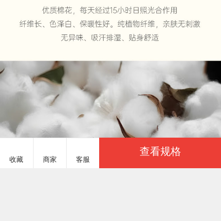
查看规格
收藏
商家
客服
服务说明
商品参数
红馆家纺 HG1070
￥88.00
基本参数
实力商家
已选：