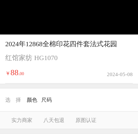
y
V
i
2024年12868全棉印花四件套法式花园
d
红馆家纺 HG1070
e
88
￥
.
00
2024-05-08
o
选 择
颜色
尺码
实力商家
八天包退
原图认证