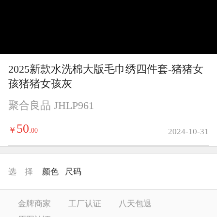
y
V
i
2025新款水洗棉大版毛巾绣四件套-猪猪女
d
孩猪猪女孩灰
e
聚合良品 JHLP961
o
50
￥
.
00
2024-10-31
选 择
颜色
尺码
金牌商家
工厂认证
八天包退