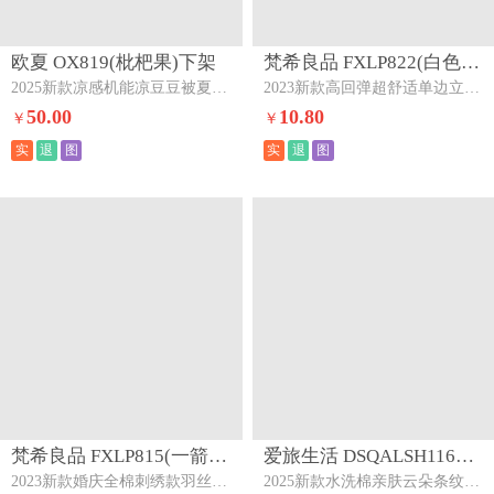
欧夏 OX819(枇杷果)下架
梵希良品 FXLP822(白色)下架
2025新款凉感机能凉豆豆被夏被夏季夏凉被空调被直播供货枇杷果
2023新款高回弹超舒适单边立体枕枕头枕芯白色
50.00
10.80
￥
￥
实
退
图
实
退
图
梵希良品 FXLP815(一箭穿心)下架
爱旅生活 DSQALSH1169(云朵条纹奶咖)下架
2023新款婚庆全棉刺绣款羽丝绒枕枕头枕芯一箭穿心
2025新款水洗棉亲肤云朵条纹四件套云朵条纹奶咖