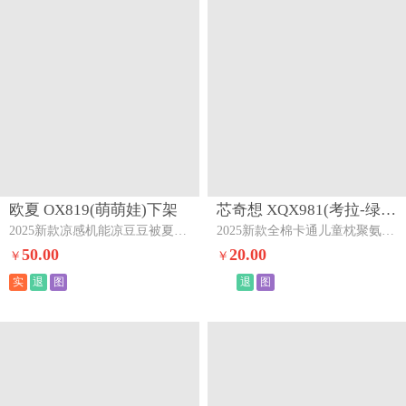
欧夏 OX819(萌萌娃)下架
芯奇想 XQX981(考拉-绿色)下架
2025新款凉感机能凉豆豆被夏被夏季夏凉被空调被直播供货萌萌娃
2025新款全棉卡通儿童枕聚氨酯慢回弹枕芯枕头考拉-绿色
50.00
20.00
￥
￥
实
退
图
退
图