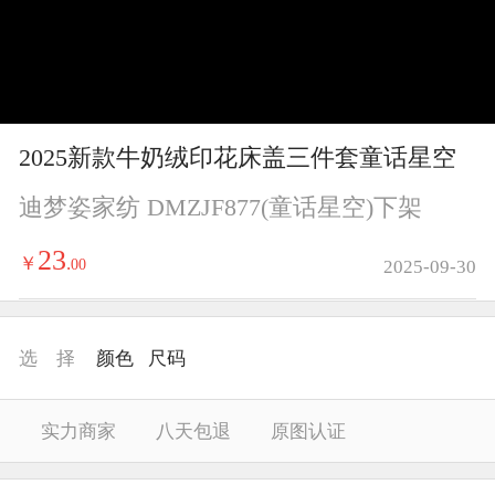
y
V
i
2025新款牛奶绒印花床盖三件套童话星空
d
迪梦姿家纺 DMZJF877(童话星空)下架
e
23
￥
.
00
2025-09-30
o
选 择
颜色
尺码
实力商家
八天包退
原图认证