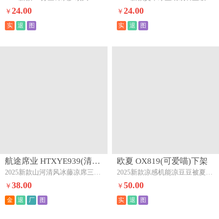
24.00
24.00
￥
￥
实
退
图
实
退
图
航途席业 HTXYE939(清风古典-三明治)下架
欧夏 OX819(可爱喵)下架
2025新款山河清风冰藤凉席三明治款无纺布款清风古典-三明治
2025新款凉感机能凉豆豆被夏被夏季夏凉被空调被直播供货可爱喵
38.00
50.00
￥
￥
金
退
厂
图
实
退
图