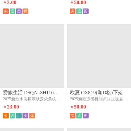
3.00
50.00
￥
￥
实
退
图
优
实
退
图
爱旅生活 DSQALSH1169(云朵条纹蓝灰)下架
欧夏 OX819(咖D格)下架
2025新款水洗棉亲肤云朵条纹四件套云朵条纹蓝灰
2025新款凉感机能凉豆豆被夏被夏季夏凉被空调被直播供货咖D格
23.00
50.00
￥
￥
金
退
厂
图
优
实
退
图