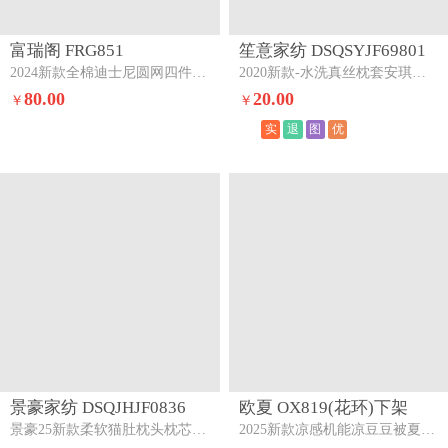
富瑞阁 FRG851
笙意家纺 DSQSYJF69801
2024新款全棉迪士尼圆网四件套甜美黛丝
2020新款-水洗真丝枕套安琪拉-香槟
80.00
20.00
￥
￥
实
退
图
优
景豪家纺 DSQJHJF0836
欧夏 OX819(花环)下架
景豪25新款柔软猫肚枕头枕芯记忆枕乳胶枕护颈枕厂家直销
2025新款凉感机能凉豆豆被夏被夏季夏凉被空调被直播供货花环