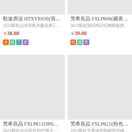
航途席业 HTXYE939(清风深棕-三明治)下架
梵希良品 FXLP808(藏青拼色（白空气棉+藏青网布))下架
2025新款山河清风冰藤凉席三明治款无纺布款清风深棕-三明治
2023新款慢回弹记忆棉韩版拼色枕头颈椎枕头护颈记忆枕厂家定制藏青拼色（白空气棉+藏青网布)
38.00
39.00
￥
￥
金
退
厂
图
实
退
图
梵希良品 FXLP811(SPA助眠按摩中枕)下架
梵希良品 FXLP821(粉色)下架
2023新款3D分区针织护颈大豆蛋白枕芯SPA助眠按摩枕头SPA助眠按摩中枕
2023新款艾草冰丝助眠羽丝绒枕枕芯枕头粉色