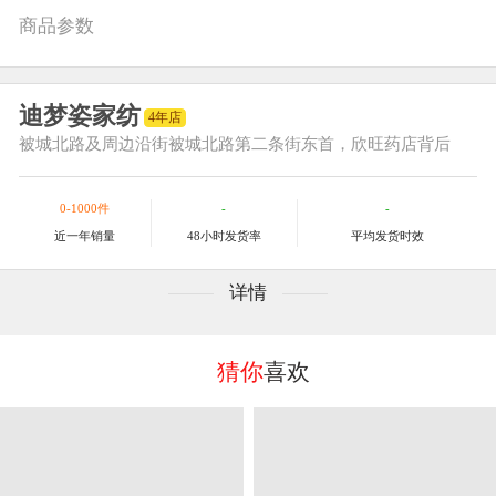
商品参数
迪梦姿家纺
4年店
被城北路及周边
沿街被城北路第二条街东首，欣旺药店背后
0-1000件
-
-
近一年销量
48小时发货率
平均发货时效
详情
猜你
喜欢