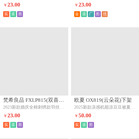
23.00
23.00
￥
￥
实
退
图
金
退
厂
图
优
梵希良品 FXLP815(双喜临门)下架
欧夏 OX819(云朵花)下架
2023新款婚庆全棉刺绣款羽丝绒枕枕头枕芯双喜临门
2025新款凉感机能凉豆豆被夏被夏季夏凉被空调被直播供货云朵花
23.00
50.00
￥
￥
实
退
图
实
退
图