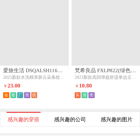
爱旅生活 DSQALSH1169(云朵条纹奶黄)下架
梵希良品 FXLP822(绿色)下架
2025新款水洗棉亲肤云朵条纹四件套云朵条纹奶黄
2023新款高回弹超舒适单边立体枕枕头枕芯绿色
23.00
10.80
￥
￥
金
退
厂
图
优
实
退
图
感兴趣的穿搭
感兴趣的公司
感兴趣的图片