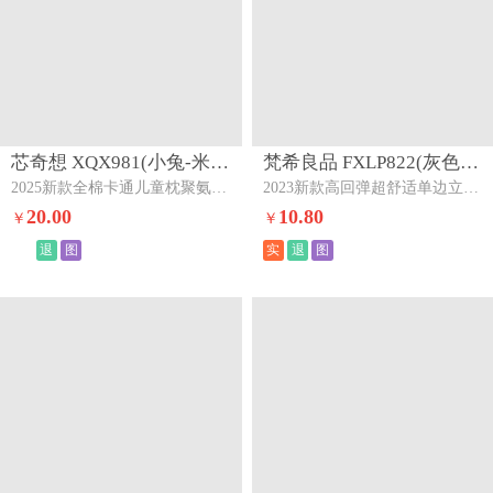
芯奇想 XQX981(小兔-米白)下架
梵希良品 FXLP822(灰色)下架
2025新款全棉卡通儿童枕聚氨酯慢回弹枕芯枕头小兔-米白
2023新款高回弹超舒适单边立体枕枕头枕芯灰色
20.00
10.80
￥
￥
退
图
实
退
图