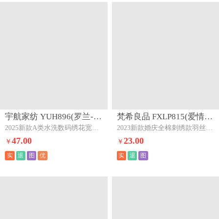
宇航家纺 YUH896(罗兰-月光白)下架
梵希良品 FXLP815(爱情玫瑰)下架
2025新款A类水洗数码绣花宽边夏被夏凉被空调被四件套-罗兰系列罗兰-月光白
2023新款婚庆全棉刺绣款羽丝绒枕枕头枕芯爱情玫瑰
47.00
23.00
￥
￥
实
退
图
优
实
退
图