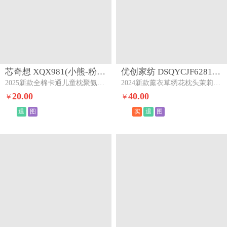
芯奇想 XQX981(小熊-粉色)下架
优创家纺 DSQYCJF62811(薰衣草两个装)下架
2025新款全棉卡通儿童枕聚氨酯慢回弹枕芯枕头小熊-粉色
2024新款薰衣草绣花枕头茉莉刺绣枕芯薰衣草两个装
20.00
40.00
￥
￥
退
图
实
退
图