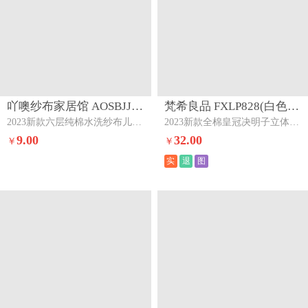
吖噢纱布家居馆 AOSBJJG0867(桃心熊（一只装）)下架
梵希良品 FXLP828(白色)下架
2023新款六层纯棉水洗纱布儿童毛巾云片枕洗脸巾30×50cm
2023新款全棉皇冠决明子立体羽丝绒枕枕头枕芯白色
9.00
32.00
￥
￥
实
退
图