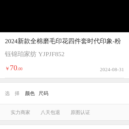
y
V
i
2024新款全棉磨毛印花四件套时代印象-粉
d
钰锦珀家纺 YJPJF852
e
70
￥
.
00
2024-08-31
o
选 择
颜色
尺码
实力商家
八天包退
原图认证