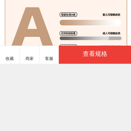
查看规格
收藏
商家
客服
服务说明
商品参数
莱茵家居 DSQLYJJ24937
￥13.00
基本参数
实力商家
已选：
商品货号
DSQLYJJ24937#05
一起卖家纺建议您优先选择「实力商家」，商家生
产实力通过一起卖家纺认证
商品重量
3000 克（g）
颜色
上架时间
2024/08/27
芙拉-嫩粉
八天包退
季节分类
该商品支持8天无理由退货服务，且不受下架和换季