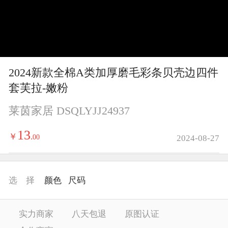
y
V
i
2024新款全棉A类加厚磨毛彩条贝壳边四件
d
套芙拉-嫩粉
e
莱茵家居 DSQLYJJ24937
o
13
￥
.
00
2024-08-27
选 择
颜色
尺码
实力商家
八天包退
原图认证