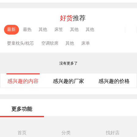
好货
推荐
最新
最热
其他
床笠
其他
其他
婴童枕头/枕芯
空调软席
其他
床单
没有更多了
感兴趣的内容
感兴趣的厂家
感兴趣的价格
更多功能
货捕头
云车品
淘绒网
绒趣网
首页
分类
找好店
绒衫网