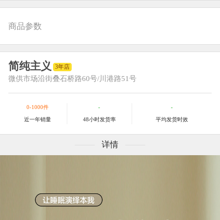
商品参数
简纯主义
3年店
微供市场
沿街叠石桥路60号/川港路51号
0-1000件
-
-
近一年销量
48小时发货率
平均发货时效
详情