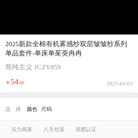
y
V
i
2025新款全棉有机雾感纱双层皱皱纱系列
d
单品套件-单床单茱萸冉冉
e
简纯主义 JCZY859
o
54
￥
.
00
2025-03-03
选 择
颜色
尺码
实力商家
八天包退
原图认证