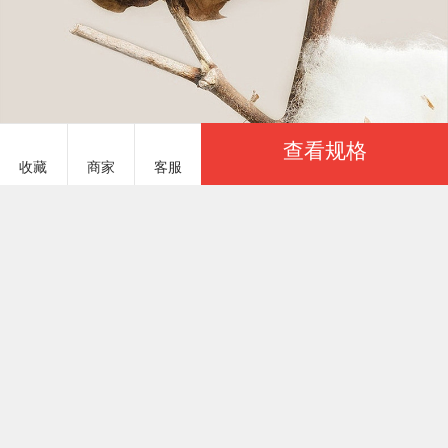
查看规格
收藏
商家
客服
服务说明
商品参数
简纯主义 JCZY859
￥54.00
基本参数
实力商家
已选：
商品货号
JCZY859#06
一起卖家纺建议您优先选择「实力商家」，商家生
产实力通过一起卖家纺认证
商品重量
1000 克（g）
颜色
上架时间
2025/03/03
茱萸冉冉
八天包退
季节分类
该商品支持8天无理由退货服务，且不受下架和换季
影响，保障买家交易安全(仅限一起卖家纺下单)
尺码