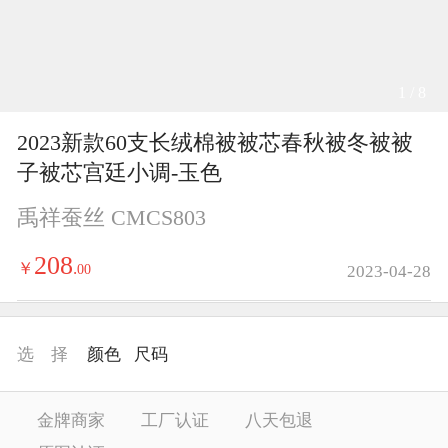
1 / 8
2023新款60支长绒棉被被芯春秋被冬被被
子被芯宫廷小调-玉色
禹祥蚕丝 CMCS803
208
￥
.
00
2023-04-28
选 择
颜色
尺码
金牌商家
工厂认证
八天包退