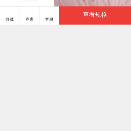
查看规格
收藏
商家
客服
服务说明
商品参数
禹祥蚕丝 CMCS803
￥208.00
基本参数
金牌商家
已选：
商品货号
CMCS803
一起卖家纺建议您优先选择「金牌商家」，商家生
产实力通过一起卖家纺认证
商品重量
5000 克（g）
颜色
上架时间
2023/04/28
宫廷小调-玉色
工厂认证
季节分类
有实体工厂
尺码
商品参数
八天包退
200*230cm（4斤）
200*230cm（6斤）
该商品支持8天无理由退货服务，且不受下架和换季
200*230cm（8斤）
200*230cm（10斤）
影响，保障买家交易安全(仅限一起卖家纺下单)
220*240cm（4斤）
220*240cm（6斤）