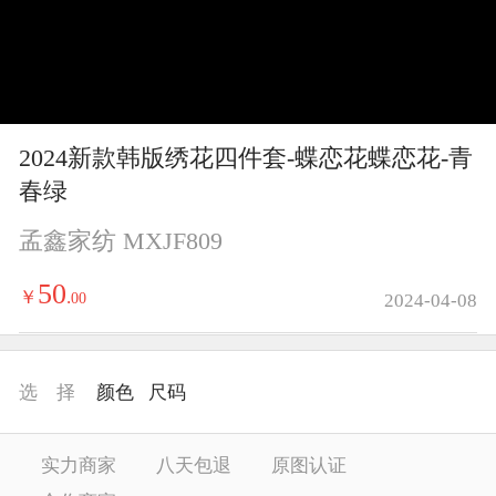
y
V
i
2024新款韩版绣花四件套-蝶恋花蝶恋花-青
d
春绿
e
孟鑫家纺 MXJF809
o
50
￥
.
00
2024-04-08
选 择
颜色
尺码
实力商家
八天包退
原图认证