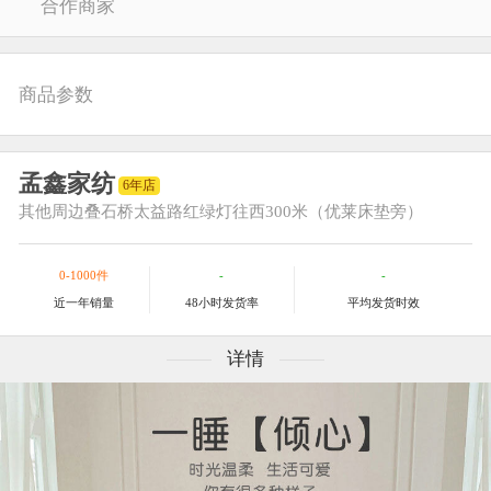
合作商家
商品参数
孟鑫家纺
6年店
其他
周边叠石桥太益路红绿灯往西300米（优莱床垫旁）
0-1000件
-
-
近一年销量
48小时发货率
平均发货时效
详情